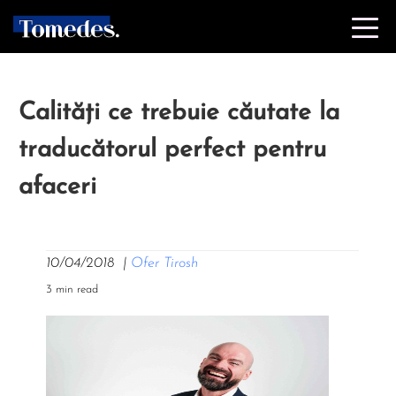
Calități ce trebuie căutate la
traducătorul perfect pentru
afaceri
10/04/2018
|
Ofer Tirosh
3 min read