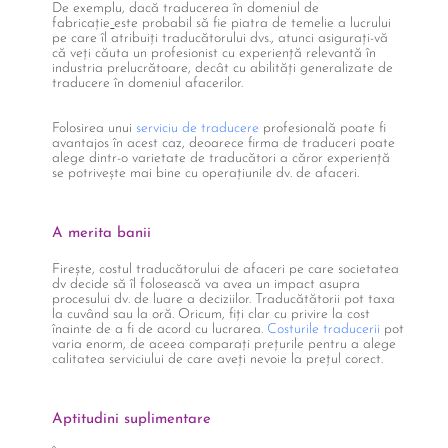
De exemplu, dacă traducerea în domeniul de
fabricație
este probabil să fie piatra de temelie a lucrului
pe care îl atribuiți traducătorului dvs., atunci asigurați-vă
că veți căuta un profesionist cu experiență relevantă în
industria prelucrătoare, decât cu abilități generalizate de
traducere în domeniul afacerilor.
Folosirea unui
serviciu de traducere
profesională poate fi
avantajos în acest caz, deoarece firma de traduceri poate
alege dintr-o varietate de traducători a căror experiență
se potrivește mai bine cu operațiunile dv. de afaceri.
A merita banii
Firește, costul traducătorului de afaceri pe care societatea
dv decide să îl folosească va avea un impact asupra
procesului dv. de luare a deciziilor. Traducătătorii pot taxa
la cuvând sau la oră. Oricum, fiți clar cu privire la cost
înainte de a fi de acord cu lucrarea.
Costurile traducerii
pot
varia enorm, de aceea comparați prețurile pentru a alege
calitatea serviciului de care aveți nevoie la prețul corect.
Aptitudini suplimentare