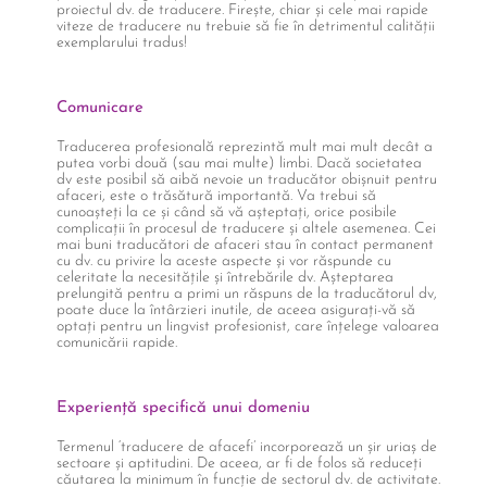
proiectul dv. de traducere. Firește, chiar și cele mai rapide
viteze de traducere nu trebuie să fie în detrimentul calității
exemplarului tradus!
Comunicare
Traducerea profesională reprezintă mult mai mult decât a
putea vorbi două (sau mai multe) limbi. Dacă societatea
dv este posibil să aibă nevoie un traducător obișnuit pentru
afaceri, este o trăsătură importantă. Va trebui să
cunoașteți la ce și când să vă așteptați, orice posibile
complicații în procesul de traducere și altele asemenea. Cei
mai buni traducători de afaceri stau în contact permanent
cu dv. cu privire la aceste aspecte și vor răspunde cu
celeritate la necesitățile și întrebările dv. Așteptarea
prelungită pentru a primi un răspuns de la traducătorul dv,
poate duce la întârzieri inutile, de aceea asigurați-vă să
optați pentru un lingvist profesionist, care înțelege valoarea
comunicării rapide.
Experiență specifică unui domeniu
Termenul ‘traducere de afacefi’ incorporează un șir uriaș de
sectoare și aptitudini. De aceea, ar fi de folos să reduceți
căutarea la minimum în funcție de sectorul dv. de activitate.