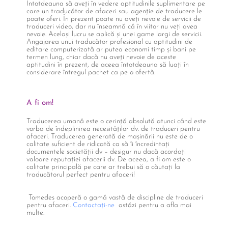
Întotdeauna să aveți în vedere aptitudinile suplimentare pe
care un traducător de afaceri sau agenție de traducere le
poate oferi. În prezent poate nu aveți nevoie de servicii de
traduceri video, dar nu înseamnă că în viitor nu veți avea
nevoie. Același lucru se aplică și unei game largi de servicii.
Angajarea unui traducător profesional cu aptitudini de
editare computerizată ar putea economi timp și bani pe
termen lung, chiar dacă nu aveți nevoie de aceste
aptitudini în prezent, de aceea întotdeauna să luați în
considerare întregul pachet ca pe o ofertă.
A fi om!
Traducerea umană este o cerință absolută atunci când este
vorba de îndeplinirea necesităților dv. de traduceri pentru
afaceri. Traducerea generată de mașinării nu este de o
calitate suficient de ridicată ca să îi încredintați
documentele societății dv – desigur nu dacă acordați
valoare reputației afacerii dv. De aceea, a fi om este o
calitate principală pe care ar trebui să o căutați la
traducătorul perfect pentru afaceri!
Tomedes acoperă o gamă vastă de discipline de traduceri
pentru afaceri.
Contactați-ne
astăzi pentru a afla mai
multe.