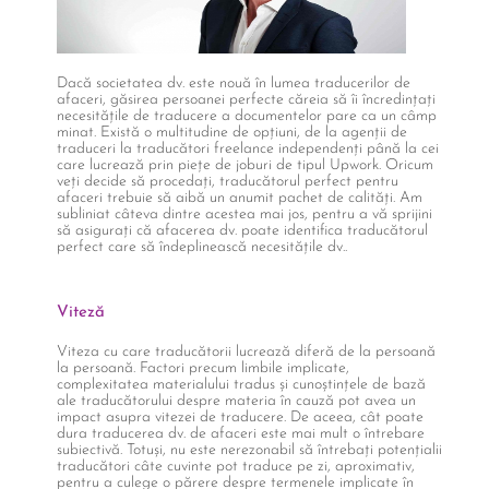
Dacă societatea dv. este nouă în lumea traducerilor de
afaceri, găsirea persoanei perfecte căreia să îi încredințați
necesitățile de traducere a documentelor pare ca un câmp
minat. Există o multitudine de opțiuni, de la agenții de
traduceri la traducători freelance independenți până la cei
care lucrează prin piețe de joburi de tipul Upwork. Oricum
veți decide să procedați, traducătorul perfect pentru
afaceri trebuie să aibă un anumit pachet de calități. Am
subliniat câteva dintre acestea mai jos, pentru a vă sprijini
să asigurați că afacerea dv. poate identifica traducătorul
perfect care să îndeplinească necesitățile dv..
Viteză
Viteza cu care traducătorii lucrează diferă de la persoană
la persoană. Factori precum limbile implicate,
complexitatea materialului tradus și cunoștințele de bază
ale traducătorului despre materia în cauză pot avea un
impact asupra vitezei de traducere. De aceea, cât poate
dura traducerea dv. de afaceri este mai mult o întrebare
subiectivă. Totuși, nu este nerezonabil să întrebați potențialii
traducători câte cuvinte pot traduce pe zi, aproximativ,
pentru a culege o părere despre termenele implicate în